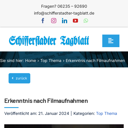
Zum
Fragen? 06235 – 92690
Inhalt
info@schifferstadter-tagblatt.de
springen
Toggle
Navigat
Home
Sie sind hier:
Home
Top Thema
Erkenntnis nach Filmaufnahmen
Themen
zurück
Blog
Unternehmen
Erkenntnis nach Filmaufnahmen
Service
Veröffentlicht am: 21. Januar 2024
|
Kategorien:
Top Thema
Mediathek
Jetzt abonnieren