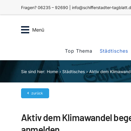
Zum
Fragen? 06235 – 92690 | info@schifferstadter-tagblatt.
Inhalt
springen
Menü
Top Thema
Städtisches
Sie sind hier:
Home
Städtisches
Aktiv dem Klimawande
zurück
Aktiv dem Klimawandel begeg
anmelden