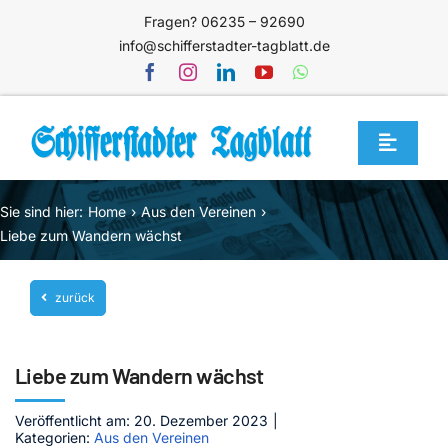
Zum
Fragen? 06235 – 92690
Inhalt
info@schifferstadter-tagblatt.de
springen
Toggle
Navigat
Home
Sie sind hier:
Home
Aus den Vereinen
Themen
Liebe zum Wandern wächst
Blog
zurück
Unternehmen
Service
Liebe zum Wandern wächst
Mediathek
Veröffentlicht am: 20. Dezember 2023
|
Kategorien:
Aus den Vereinen
Jetzt abonnieren