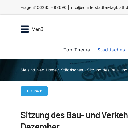
Zum
Fragen? 06235 – 92690 | info@schifferstadter-tagblatt.
Inhalt
springen
Menü
Top Thema
Städtisches
Sie sind hier:
Home
Städtisches
Sitzung des Bau- un
zurück
Sitzung des Bau- und Verke
Dezember