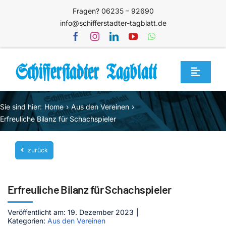
Zum
Fragen? 06235 – 92690
Inhalt
info@schifferstadter-tagblatt.de
springen
Toggle
Navigat
Home
Sie sind hier:
Home
Aus den Vereinen
Themen
Erfreuliche Bilanz für Schachspieler
Blog
zurück
Unternehmen
Service
Erfreuliche Bilanz für Schachspieler
Mediathek
Veröffentlicht am: 19. Dezember 2023
|
Kategorien:
Aus den Vereinen
Jetzt abonnieren