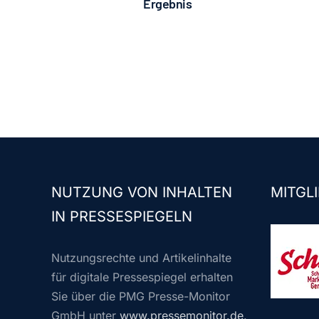
Ergebnis
NUTZUNG VON INHALTEN
MITGLI
IN PRESSESPIEGELN
Nutzungsrechte und Artikelinhalte
für digitale Pressespiegel erhalten
Sie über die PMG Presse-Monitor
GmbH unter
www.pressemonitor.de
.