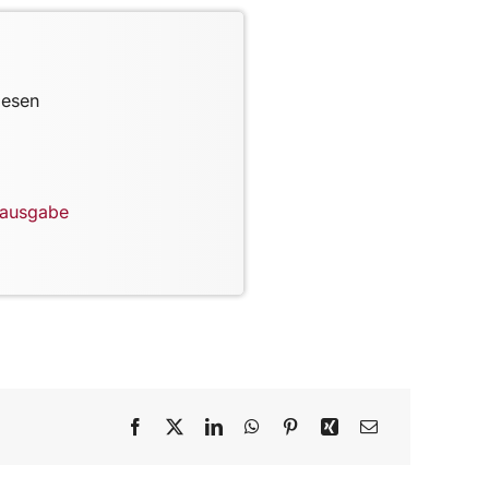
lesen
lausgabe