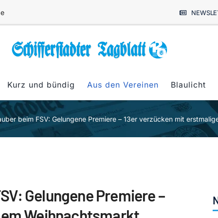
de
NEWSLE
Kurz und bündig
Aus den Vereinen
Blaulicht
auber beim FSV: Gelungene Premiere – 13er verzücken mit erstmali
SV: Gelungene Premiere –
N
igem Weihnachtsmarkt