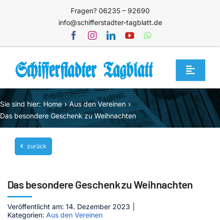
Zum
Fragen? 06235 – 92690
Inhalt
info@schifferstadter-tagblatt.de
springen
Toggle
Navigat
Home
Sie sind hier:
Home
Aus den Vereinen
Themen
Das besondere Geschenk zu Weihnachten
Blog
zurück
Unternehmen
Service
Das besondere Geschenk zu Weihnachten
Mediathek
Veröffentlicht am: 14. Dezember 2023
|
Kategorien:
Aus den Vereinen
Jetzt abonnieren