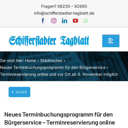
Zum
Fragen? 06235 – 92690
Inhalt
info@schifferstadter-tagblatt.de
springen
Toggle
Navigat
Home
Sie sind hier:
Home
Städtisches
Themen
Neues Terminbuchungsprogramm für den Bürgerservice –
Terminreservierung online und vor Ort ab 6. November möglich
Blog
Unternehmen
zurück
Service
Neues Terminbuchungsprogramm für den
Mediathek
Bürgerservice – Terminreservierung online
Jetzt abonnieren