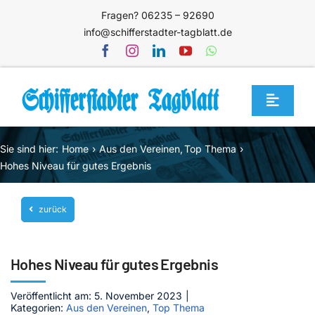
Zum
Fragen? 06235 – 92690
Inhalt
info@schifferstadter-tagblatt.de
springen
Toggle
Navigat
Home
Sie sind hier:
Home
Aus den Vereinen
Top Thema
Themen
Hohes Niveau für gutes Ergebnis
Blog
zurück
Unternehmen
Service
Hohes Niveau für gutes Ergebnis
Mediathek
Veröffentlicht am: 5. November 2023
|
Kategorien:
Aus den Vereinen
,
Top Thema
Jetzt abonnieren