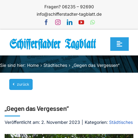
Zum
Fragen? 06235 – 92690
Inhalt
info@schifferstadter-tagblatt.de
springen
Toggle
Navigat
Home
Sie sind hier:
Home
Städtisches
„Gegen das Vergessen“
Themen
zurück
Blog
Unternehmen
„Gegen das Vergessen“
Service
Veröffentlicht am: 2. November 2023
|
Kategorien:
Städtisches
Mediathek
Jetzt abonnieren