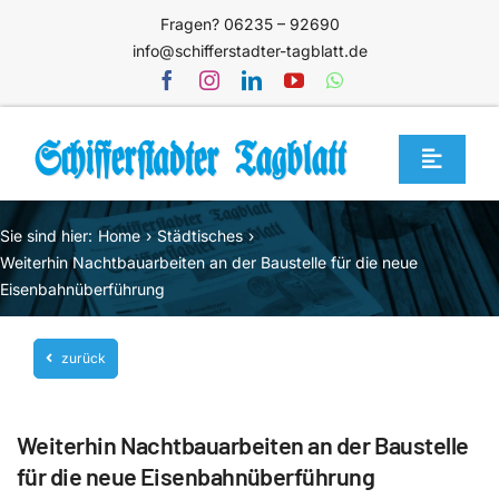
Zum
Fragen? 06235 – 92690
Inhalt
info@schifferstadter-tagblatt.de
springen
Toggle
Navigat
Home
Sie sind hier:
Home
Städtisches
Themen
Weiterhin Nachtbauarbeiten an der Baustelle für die neue
Eisenbahnüberführung
Blog
Unternehmen
zurück
Service
Weiterhin Nachtbauarbeiten an der Baustelle
Mediathek
für die neue Eisenbahnüberführung
Jetzt abonnieren