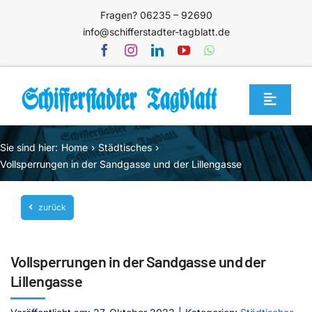
Zum
Fragen? 06235 – 92690
Inhalt
info@schifferstadter-tagblatt.de
springen
Toggle
Navigat
Home
Sie sind hier:
Home
Städtisches
Themen
Vollsperrungen in der Sandgasse und der Lillengasse
Blog
zurück
Unternehmen
Service
Vollsperrungen in der Sandgasse und der
Mediathek
Lillengasse
Jetzt abonnieren