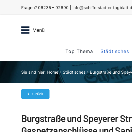
Zum
Fragen? 06235 – 92690 | info@schifferstadter-tagblatt.
Inhalt
springen
Menü
Top Thema
Städtisches
Sie sind hier:
Home
Städtisches
Burgstraße und Speye
zurück
Burgstraße und Speyerer St
Gasnetzanschlüsse und Sani