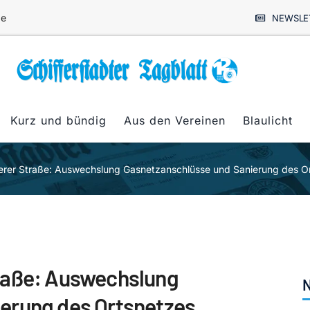
de
NEWSLE
Kurz und bündig
Aus den Vereinen
Blaulicht
rer Straße: Auswechslung Gasnetzanschlüsse und Sanierung des O
raße: Auswechslung
N
erung des Ortsnetzes