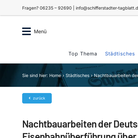
Zum
Fragen? 06235 – 92690 | info@schifferstadter-tagblatt.
Inhalt
springen
Menü
Top Thema
Städtisches
Sie sind hier:
Home
Städtisches
Nachtbauarbeiten der
zurück
Nachtbauarbeiten der Deuts
Eisenbahnüberführung über 