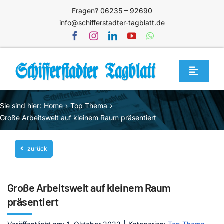
Zum
Fragen? 06235 – 92690
Inhalt
info@schifferstadter-tagblatt.de
springen
Toggle
Navigat
Home
Sie sind hier:
Home
Top Thema
Themen
Große Arbeitswelt auf kleinem Raum präsentiert
Blog
zurück
Unternehmen
Service
Große Arbeitswelt auf kleinem Raum
Mediathek
präsentiert
Jetzt abonnieren