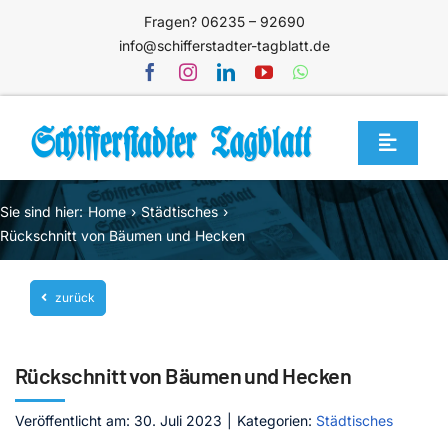
Zum
Fragen? 06235 – 92690
Inhalt
info@schifferstadter-tagblatt.de
springen
Toggle
Navigat
Home
Sie sind hier:
Home
Städtisches
Themen
Rückschnitt von Bäumen und Hecken
Blog
zurück
Unternehmen
Service
Rückschnitt von Bäumen und Hecken
Mediathek
Veröffentlicht am: 30. Juli 2023
|
Kategorien:
Städtisches
Jetzt abonnieren