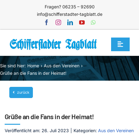
Zum
Fragen? 06235 – 92690
Inhalt
info@schifferstadter-tagblatt.de
springen
Toggle
Navigat
Home
Sie sind hier:
Home
Aus den Vereinen
Themen
Grüße an die Fans in der Heimat!
Blog
zurück
Unternehmen
Service
Grüße an die Fans in der Heimat!
Mediathek
Veröffentlicht am: 26. Juli 2023
|
Kategorien:
Aus den Vereinen
Jetzt abonnieren