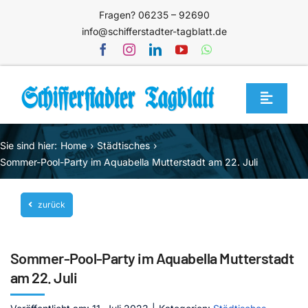
Zum
Fragen? 06235 – 92690
Inhalt
info@schifferstadter-tagblatt.de
springen
Toggle
Navigat
Home
Sie sind hier:
Home
Städtisches
Themen
Sommer-Pool-Party im Aquabella Mutterstadt am 22. Juli
Blog
zurück
Unternehmen
Service
Sommer-Pool-Party im Aquabella Mutterstadt
Mediathek
am 22. Juli
Jetzt abonnieren