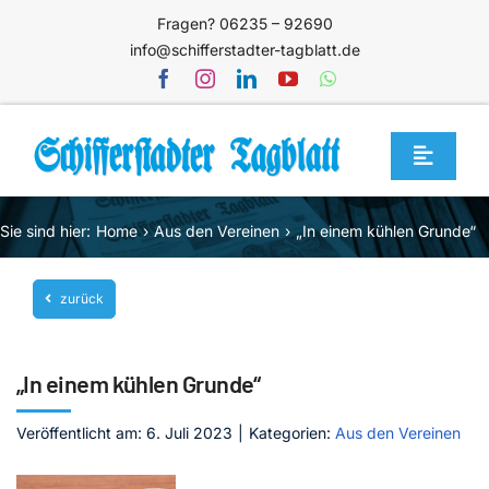
Zum
Fragen? 06235 – 92690
Inhalt
info@schifferstadter-tagblatt.de
springen
Toggle
Navigat
Home
Sie sind hier:
Home
Aus den Vereinen
„In einem kühlen Grunde“
Themen
zurück
Blog
Unternehmen
„In einem kühlen Grunde“
Service
Veröffentlicht am: 6. Juli 2023
|
Kategorien:
Aus den Vereinen
Mediathek
Jetzt abonnieren