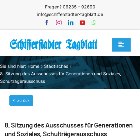
Zum
Fragen? 06235 – 92690
Inhalt
info@schifferstadter-tagblatt.de
springen
Toggle
Navigat
Home
Sie sind hier:
Home
Städtisches
Themen
8. Sitzung des Ausschusses für Generationen und Soziales,
Schulträgerausschuss
Blog
Unternehmen
zurück
Service
8. Sitzung des Ausschusses für Generationen
Mediathek
und Soziales, Schulträgerausschuss
Jetzt abonnieren