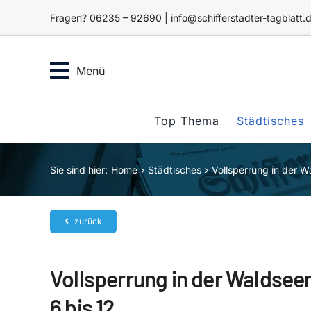
Zum
Fragen? 06235 – 92690 | info@schifferstadter-tagblatt.
Inhalt
springen
Menü
Top Thema
Städtisches
Sie sind hier:
Home
Städtisches
Vollsperrung in der 
zurück
Vollsperrung in der Waldse
6 bis 12