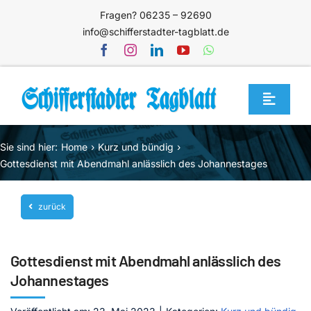
Zum
Fragen? 06235 – 92690
Inhalt
info@schifferstadter-tagblatt.de
springen
Toggle
Navigat
Home
Sie sind hier:
Home
Kurz und bündig
Themen
Gottesdienst mit Abendmahl anlässlich des Johannestages
Blog
zurück
Unternehmen
Service
Gottesdienst mit Abendmahl anlässlich des
Mediathek
Johannestages
Jetzt abonnieren