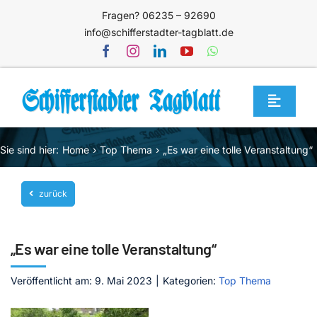
Zum
Fragen? 06235 – 92690
Inhalt
info@schifferstadter-tagblatt.de
springen
Toggle
Navigat
Home
Sie sind hier:
Home
Top Thema
„Es war eine tolle Veranstaltung“
Themen
zurück
Blog
Unternehmen
„Es war eine tolle Veranstaltung“
Service
Veröffentlicht am: 9. Mai 2023
|
Kategorien:
Top Thema
Mediathek
Jetzt abonnieren