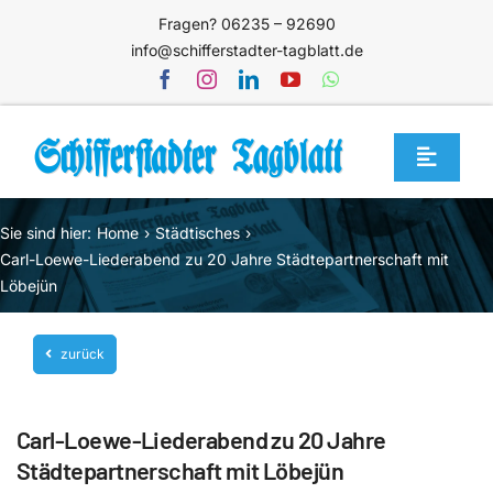
Zum
Fragen? 06235 – 92690
Inhalt
info@schifferstadter-tagblatt.de
springen
Toggle
Navigat
Home
Sie sind hier:
Home
Städtisches
Themen
Carl-Loewe-Liederabend zu 20 Jahre Städtepartnerschaft mit
Löbejün
Blog
Unternehmen
zurück
Service
Carl-Loewe-Liederabend zu 20 Jahre
Mediathek
Städtepartnerschaft mit Löbejün
Jetzt abonnieren