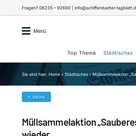
Zum
Fragen? 06235 – 92690 | info@schifferstadter-tagblatt.
Inhalt
springen
Menü
Top Thema
Städtisches
Sie sind hier:
Home
Städtisches
Müllsammelaktion „Sau
zurück
Müllsammelaktion „Sauberes 
wieder