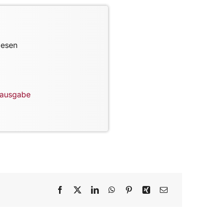
lesen
lausgabe