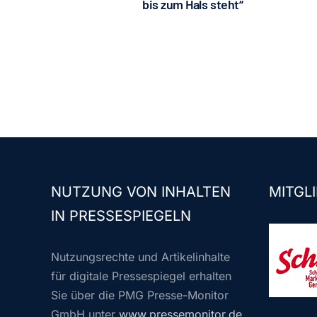
bis zum Hals steht“
NUTZUNG VON INHALTEN
MITGLI
IN PRESSESPIEGELN
Nutzungsrechte und Artikelinhalte
für digitale Pressespiegel erhalten
Sie über die PMG Presse-Monitor
GmbH unter
www.pressemonitor.de
.