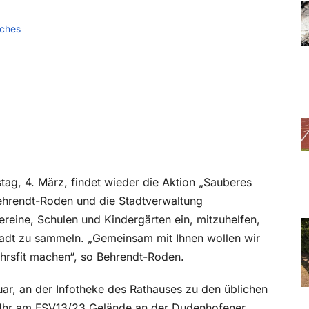
sches
ag, 4. März, findet wieder die Aktion „Sauberes
 Behrendt-Roden und die Stadtverwaltung
Vereine, Schulen und Kindergärten ein, mitzuhelfen,
rstadt zu sammeln. „Gemeinsam mit Ihnen wollen wir
ahrsfit machen“, so Behrendt-Roden.
ar, an der Infotheke des Rathauses zu den üblichen
 Uhr am FSV13/23 Gelände an der Dudenhofener