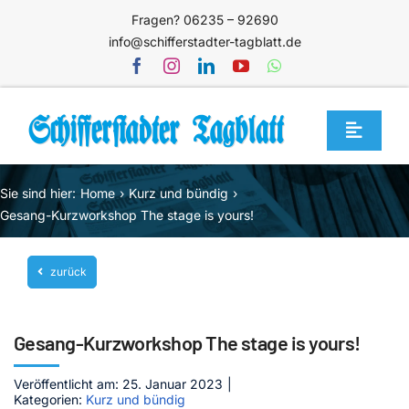
Zum
Fragen? 06235 – 92690
Inhalt
info@schifferstadter-tagblatt.de
springen
Toggle
Navigat
Home
Sie sind hier:
Home
Kurz und bündig
Themen
Gesang-Kurzworkshop The stage is yours!
Blog
zurück
Unternehmen
Service
Gesang-Kurzworkshop The stage is yours!
Mediathek
Veröffentlicht am: 25. Januar 2023
|
Kategorien:
Kurz und bündig
Jetzt abonnieren