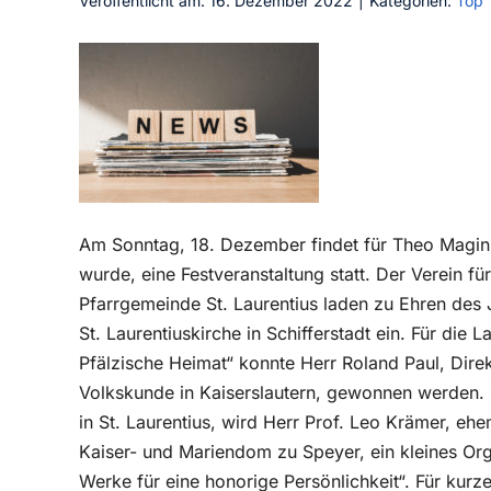
Veröffentlicht am: 16. Dezember 2022
|
Kategorien:
Top
Am Sonntag, 18. Dezember findet für Theo Magin
wurde, eine Festveranstaltung statt. Der Verein fü
Pfarrgemeinde St. Laurentius laden zu Ehren des Ju
St. Laurentiuskirche in Schifferstadt ein. Für die
Pfälzische Heimat“ konnte Herr Roland Paul, Direkt
Volkskunde in Kaiserslautern, gewonnen werden. 
in St. Laurentius, wird Herr Prof. Leo Krämer, 
Kaiser- und Mariendom zu Speyer, ein kleines Org
Werke für eine honorige Persönlichkeit“. Für kur