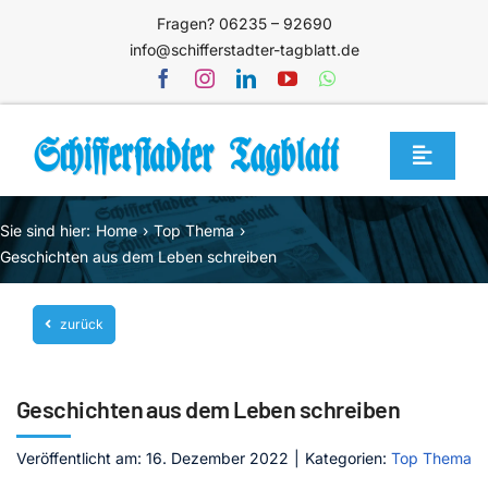
Zum
Fragen? 06235 – 92690
Inhalt
info@schifferstadter-tagblatt.de
springen
Toggle
Navigat
Home
Sie sind hier:
Home
Top Thema
Themen
Geschichten aus dem Leben schreiben
Blog
zurück
Unternehmen
Service
Geschichten aus dem Leben schreiben
Mediathek
Veröffentlicht am: 16. Dezember 2022
|
Kategorien:
Top Thema
Jetzt abonnieren