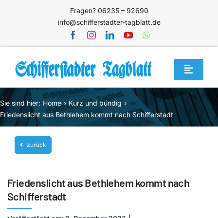
Zum
Fragen? 06235 – 92690
Inhalt
info@schifferstadter-tagblatt.de
springen
Toggle
Navigat
Home
Sie sind hier:
Home
Kurz und bündig
Themen
Friedenslicht aus Bethlehem kommt nach Schifferstadt
Blog
zurück
Unternehmen
Service
Friedenslicht aus Bethlehem kommt nach
Mediathek
Schifferstadt
Jetzt abonnieren