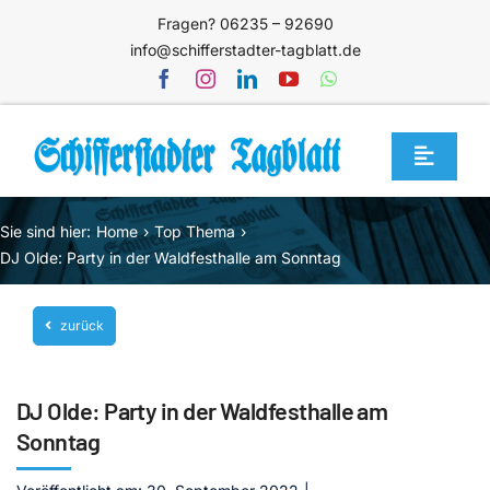
Zum
Fragen? 06235 – 92690
Inhalt
info@schifferstadter-tagblatt.de
springen
Toggle
Navigat
Home
Sie sind hier:
Home
Top Thema
Themen
DJ Olde: Party in der Waldfesthalle am Sonntag
Blog
zurück
Unternehmen
Service
DJ Olde: Party in der Waldfesthalle am
Mediathek
Sonntag
Jetzt abonnieren