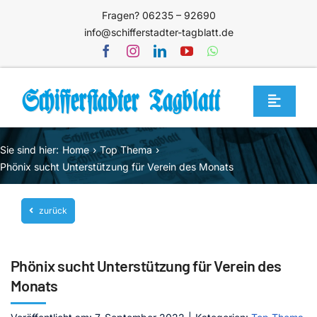
Zum
Fragen? 06235 – 92690
Inhalt
info@schifferstadter-tagblatt.de
springen
Toggle
Navigat
Home
Sie sind hier:
Home
Top Thema
Themen
Phönix sucht Unterstützung für Verein des Monats
Blog
zurück
Unternehmen
Service
Phönix sucht Unterstützung für Verein des
Mediathek
Monats
Jetzt abonnieren