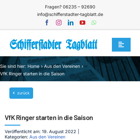
Zum
Fragen? 06235 – 92690
Inhalt
info@schifferstadter-tagblatt.de
springen
Toggle
Navigat
Home
Sie sind hier:
Home
Aus den Vereinen
Themen
VfK Ringer starten in die Saison
Blog
zurück
Unternehmen
Service
VfK Ringer starten in die Saison
Mediathek
Veröffentlicht am: 19. August 2022
|
Kategorien:
Aus den Vereinen
Jetzt abonnieren