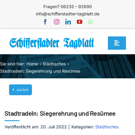
Zum
Fragen? 06235 – 92690
Inhalt
info@schifferstadter-tagblatt.de
springen
Toggle
Navigat
Home
Sie sind hier:
Home
Städtisches
Themen
Stadtradeln: Siegerehrung und Resümee
Blog
zurück
Unternehmen
Service
Stadtradeln: Siegerehrung und Resümee
Mediathek
Veröffentlicht am: 20. Juli 2022
|
Kategorien:
Städtisches
Jetzt abonnieren