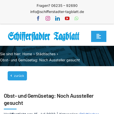
Zum
Fragen? 06235 – 92690
Inhalt
info@schifferstadter-tagblatt.de
springen
Toggle
Navigat
Home
Sie sind hier:
Home
Städtisches
Themen
Obst- und Gemüsetag: Noch Aussteller gesucht
Blog
zurück
Unternehmen
Service
Obst- und Gemüsetag: Noch Aussteller
Mediathek
gesucht
Jetzt abonnieren