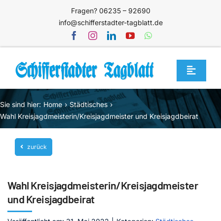
Zum
Fragen? 06235 – 92690
Inhalt
info@schifferstadter-tagblatt.de
springen
Toggle
Navigat
Home
Sie sind hier:
Home
Städtisches
Themen
Wahl Kreisjagdmeisterin/Kreisjagdmeister und Kreisjagdbeirat
Blog
zurück
Unternehmen
Service
Wahl Kreisjagdmeisterin/Kreisjagdmeister
Mediathek
und Kreisjagdbeirat
Jetzt abonnieren