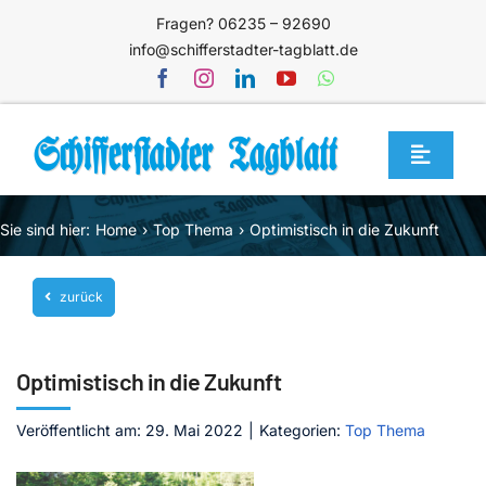
Zum
Fragen? 06235 – 92690
Inhalt
info@schifferstadter-tagblatt.de
springen
Toggle
Navigat
Home
Sie sind hier:
Home
Top Thema
Optimistisch in die Zukunft
Themen
zurück
Blog
Unternehmen
Optimistisch in die Zukunft
Service
Veröffentlicht am: 29. Mai 2022
|
Kategorien:
Top Thema
Mediathek
Jetzt abonnieren