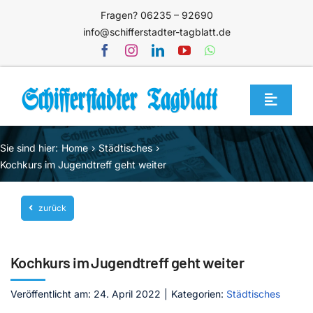
Zum
Fragen? 06235 – 92690
Inhalt
info@schifferstadter-tagblatt.de
springen
Toggle
Navigat
Home
Sie sind hier:
Home
Städtisches
Themen
Kochkurs im Jugendtreff geht weiter
Blog
zurück
Unternehmen
Service
Kochkurs im Jugendtreff geht weiter
Mediathek
Veröffentlicht am: 24. April 2022
|
Kategorien:
Städtisches
Jetzt abonnieren