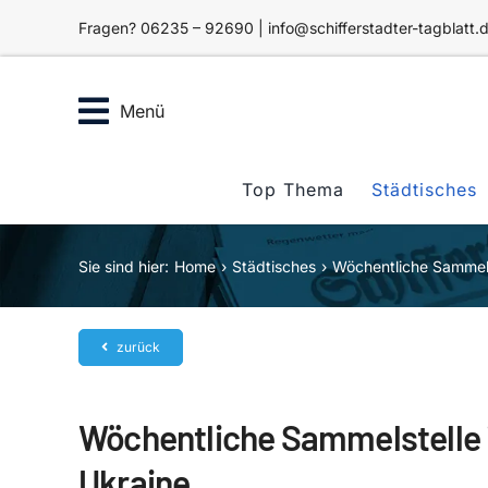
Zum
Fragen? 06235 – 92690 | info@schifferstadter-tagblatt.
Inhalt
springen
Menü
Top Thema
Städtisches
Sie sind hier:
Home
Städtisches
Wöchentliche Sammelst
zurück
Wöchentliche Sammelstelle i
Ukraine