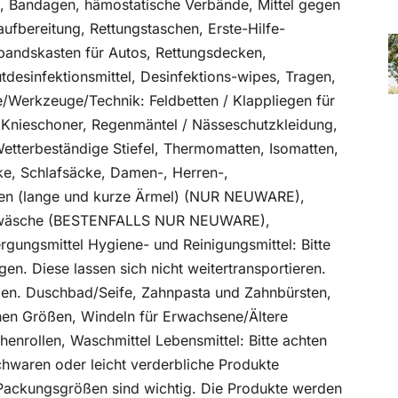
 Bandagen, hämostatische Verbände, Mittel gegen
ufbereitung, Rettungstaschen, Erste-Hilfe-
erbandskasten für Autos, Rettungsdecken,
esinfektionsmittel, Desinfektions-wipes, Tragen,
Werkzeuge/Technik: Feldbetten / Klappliegen für
, Knieschoner, Regenmäntel / Nässeschutzkleidung,
terbeständige Stiefel, Thermomatten, Isomatten,
ke, Schlafsäcke, Damen-, Herren-,
n (lange und kurze Ärmel) (NUR NEUWARE),
rwäsche (BESTENFALLS NUR NEUWARE),
gungsmittel Hygiene- und Reinigungsmittel: Bitte
n. Diese lassen sich nicht weitertransportieren.
en. Duschbad/Seife, Zahnpasta und Zahnbürsten,
en Größen, Windeln für Erwachsene/Ältere
enrollen, Waschmittel Lebensmittel: Bitte achten
chwaren oder leicht verderbliche Produkte
ackungsgrößen sind wichtig. Die Produkte werden