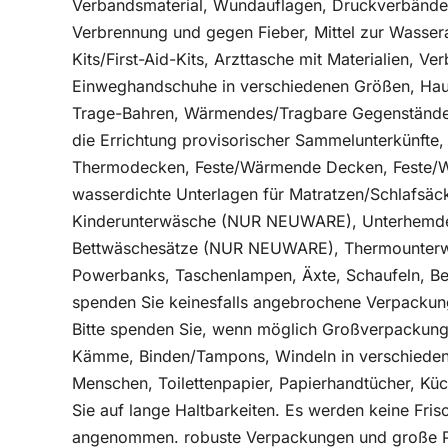
Verbandsmaterial, Wundauflagen, Druckverbände,
Verbrennung und gegen Fieber, Mittel zur Wassera
Kits/First-Aid-Kits, Arzttasche mit Materialien, V
Einweghandschuhe in verschiedenen Größen, Hautd
Trage-Bahren, Wärmendes/Tragbare Gegenstände/
die Errichtung provisorischer Sammelunterkünfte
Thermodecken, Feste/Wärmende Decken, Feste/Wet
wasserdichte Unterlagen für Matratzen/Schlafsäc
Kinderunterwäsche (NUR NEUWARE), Unterhemde
Bettwäschesätze (NUR NEUWARE), Thermounte
Powerbanks, Taschenlampen, Äxte, Schaufeln, Ber
spenden Sie keinesfalls angebrochene Verpackunge
Bitte spenden Sie, wenn möglich Großverpackung
Kämme, Binden/Tampons, Windeln in verschieden
Menschen, Toilettenpapier, Papierhandtücher, Küch
Sie auf lange Haltbarkeiten. Es werden keine Fris
angenommen. robuste Verpackungen und große P