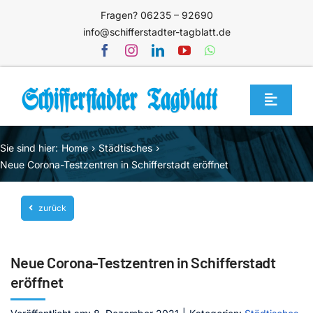
Zum
Fragen? 06235 – 92690
Inhalt
info@schifferstadter-tagblatt.de
springen
Toggle
Navigat
Home
Sie sind hier:
Home
Städtisches
Themen
Neue Corona-Testzentren in Schifferstadt eröffnet
Blog
zurück
Unternehmen
Service
Neue Corona-Testzentren in Schifferstadt
Mediathek
eröffnet
Jetzt abonnieren