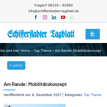
Zum
Fragen? 06235 – 92690
Inhalt
info@schifferstadter-tagblatt.de
springen
Toggle
Navigat
Home
Sie sind hier:
Home
Top Thema
Am Rande: Mobilitätskonzept
Themen
zurück
Blog
Unternehmen
Am Rande: Mobilitätskonzept
Service
Veröffentlicht am: 8. Dezember 2021
|
Kategorien:
Top Thema
Mediathek
Jetzt abonnieren