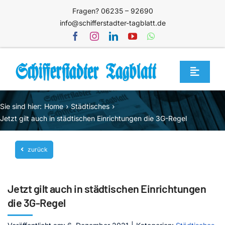
Zum
Fragen? 06235 – 92690
Inhalt
info@schifferstadter-tagblatt.de
springen
Toggle
Navigat
Home
Sie sind hier:
Home
Städtisches
Themen
Jetzt gilt auch in städtischen Einrichtungen die 3G-Regel
Blog
zurück
Unternehmen
Service
Jetzt gilt auch in städtischen Einrichtungen
Mediathek
die 3G-Regel
Jetzt abonnieren