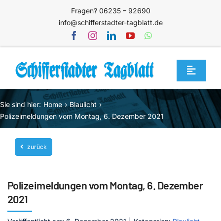
Zum
Fragen? 06235 – 92690
Inhalt
info@schifferstadter-tagblatt.de
springen
Toggle
Navigat
Home
Sie sind hier:
Home
Blaulicht
Themen
Polizeimeldungen vom Montag, 6. Dezember 2021
Blog
zurück
Unternehmen
Service
Polizeimeldungen vom Montag, 6. Dezember
Mediathek
2021
Jetzt abonnieren