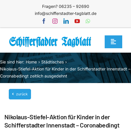
Zum
Fragen? 06235 – 92690
Inhalt
info@schifferstadter-tagblatt.de
springen
Toggle
Navigat
Home
Sie sind hier:
Home
Städtisches
Themen
Nikolaus-Stiefel-Aktion für Kinder in der Schifferstadter Innenstadt –
Coronabedingt zeitlich ausgedehnt
Blog
Unternehmen
zurück
Service
Nikolaus-Stiefel-Aktion für Kinder in der
Mediathek
Schifferstadter Innenstadt – Coronabedingt
Jetzt abonnieren