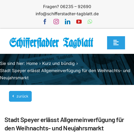
Zum
Fragen? 06235 – 92690
Inhalt
info@schifferstadter-tagblatt.de
springen
Toggle
Navigat
Home
Sie sind hier:
Home
Kurz und bündig
Themen
Stadt Speyer erlässt Allgemeinverfügung für den Weihnachts- und
Neujahrsmarkt
Blog
Unternehmen
zurück
Service
Stadt Speyer erlässt Allgemeinverfügung für
Mediathek
den Weihnachts- und Neujahrsmarkt
Jetzt abonnieren