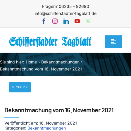
Zum
Fragen? 06235 – 92690
Inhalt
info@schifferstadter-tagblatt.de
springen
Toggle
Navigat
Home
Sie sind hier:
Home
Bekanntmachungen
Themen
Bekanntmachung vom 16. November 2021
Blog
zurück
Unternehmen
Service
Bekanntmachung vom 16. November 2021
Mediathek
Veröffentlicht am: 16. November 2021
|
Kategorien:
Bekanntmachungen
Jetzt abonnieren