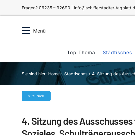
Zum
Fragen? 06235 – 92690 | info@schifferstadter-tagblatt.
Inhalt
springen
Menü
Top Thema
Städtisches
Sie sind hier:
Home
Städtisches
4. Sitzung des Aussc
zurück
4. Sitzung des Ausschusses 
Soziales, Schulträgeraussc