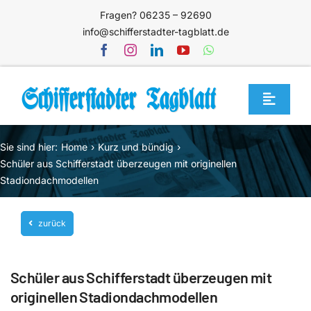
Zum
Fragen? 06235 – 92690
Inhalt
info@schifferstadter-tagblatt.de
springen
Toggle
Navigat
Home
Sie sind hier:
Home
Kurz und bündig
Themen
Schüler aus Schifferstadt überzeugen mit originellen
Stadiondachmodellen
Blog
Unternehmen
zurück
Service
Schüler aus Schifferstadt überzeugen mit
Mediathek
originellen Stadiondachmodellen
Jetzt abonnieren