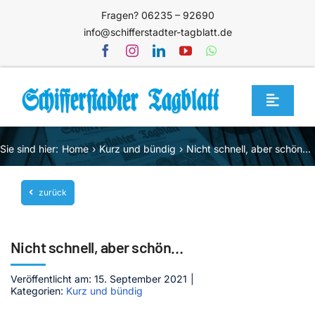
Zum
Fragen? 06235 – 92690
Inhalt
info@schifferstadter-tagblatt.de
springen
Toggle
Navigat
Home
Sie sind hier:
Home
Kurz und bündig
Nicht schnell, aber schön…
Themen
zurück
Blog
Unternehmen
Nicht schnell, aber schön…
Service
Veröffentlicht am: 15. September 2021
|
Mediathek
Kategorien:
Kurz und bündig
Jetzt abonnieren