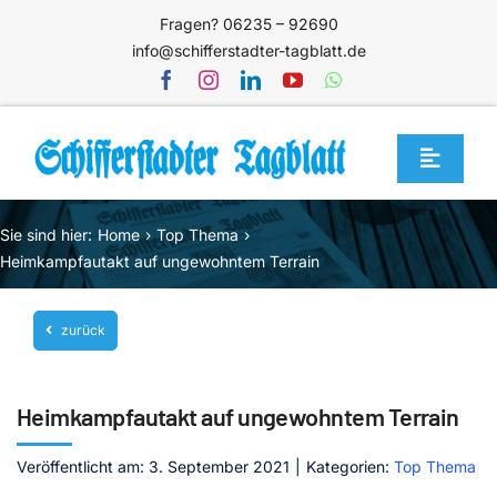
Zum
Fragen? 06235 – 92690
Inhalt
info@schifferstadter-tagblatt.de
springen
Toggle
Navigat
Home
Sie sind hier:
Home
Top Thema
Themen
Heimkampfautakt auf ungewohntem Terrain
Blog
zurück
Unternehmen
Service
Heimkampfautakt auf ungewohntem Terrain
Mediathek
Veröffentlicht am: 3. September 2021
|
Kategorien:
Top Thema
Jetzt abonnieren