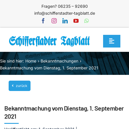
Zum
Fragen? 06235 – 92690
Inhalt
info@schifferstadter-tagblatt.de
springen
Toggle
Navigat
Home
Sie sind hier:
Home
Bekanntmachungen
Themen
Bekanntmachung vom Dienstag, 1. September 2021
Blog
zurück
Unternehmen
Service
Bekanntmachung vom Dienstag, 1. September
Mediathek
2021
Jetzt abonnieren